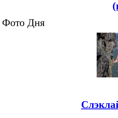
(
Фото Дня
Слэклай