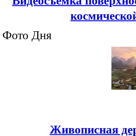
Видеосъемка поверхно
космической
Фото Дня
Живописная дер