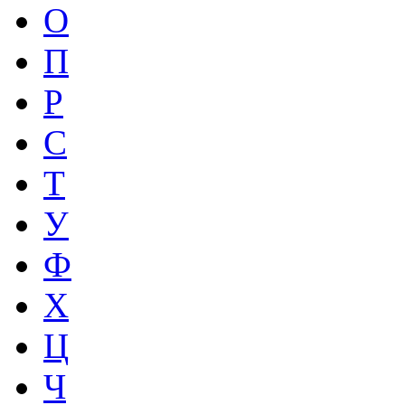
O
П
P
С
Т
У
Ф
Х
Ц
Ч