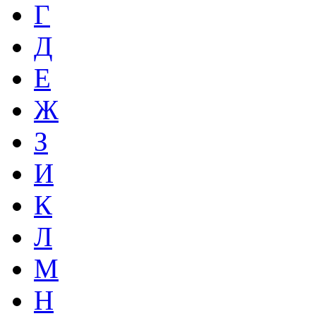
Г
Д
Е
Ж
З
И
К
Л
М
Н