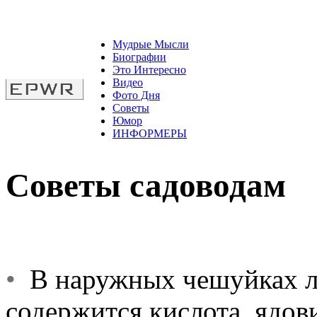
Мудрые Мысли
Биографии
Это Интересно
Видео
Фото Дня
Советы
Юмор
ИНФОРМЕРЫ
Советы садоводам
•
В наружных чешуйках л
содержится кислота, ядов