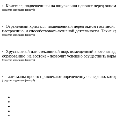
•
Кристалл, подвешенный на шнурке или цепочке перед окном,
(средства коррекции фен-шуй)
•
Ограненный кристалл, подвешенный перед окном гостиной, в 
настроению, и способствовать активной деятельности. Такие к
(средства коррекции фен-шуй)
•
Хрустальный или стеклянный шар, помещенный в юго-западном
образованию, на востоке - позволит успешно осуществить кар
(средства коррекции фен-шуй)
•
Талисманы просто привлекают определенную энергию, которая
(средства коррекции фен-шуй)