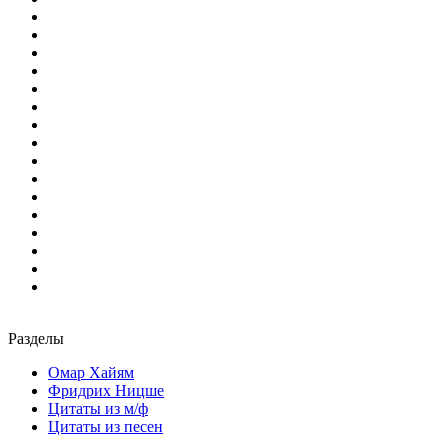
Разделы
Омар Хайям
Фридрих Ницше
Цитаты из м/ф
Цитаты из песен