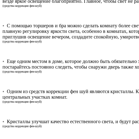
везде яркое освещение благоприятно. Главное, чтобы свет не р
(средства коррекции фен-шуй)
•
С помощью торшеров и бра можно сделать комнату более светл
плавную регулировку яркости света, особенно в комнатах, кот
приглушив освещение вечером, создадите спокойную, умиротв
(средства коррекции фен-шуй)
•
Еще одним местом в доме, которое должно быть обязательно 
постарайтесь постоянно следить, чтобы снаружи дверь также х
(средства коррекции фен-шуй)
•
Одним из средств коррекции фен шуй являются кристаллы. Кри
центральных участках комнат.
(средства коррекции фен-шуй)
•
Кристаллы улучшат качество естественного света, и будут ра
(средства коррекции фен-шуй)