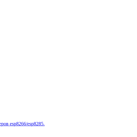
ров esp8266/esp8285.