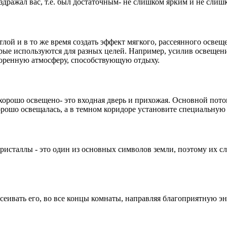
аздражал вас, т.е. был достаточным- не слишком ярким и не слиш
ой и в то же время создать эффект мягкого, рассеянного освещ
орые используются для разных целей. Например, усилив освещени
оренную атмосферу, способствующую отдыху.
хорошо освещено- это входная дверь и прихожая. Основной пото
орошо освещалась, а в темном коридоре установите специальную
сталлы - это один из основных символов земли, поэтому их сле
ссеивать его, во все концы комнаты, направляя благоприятную э