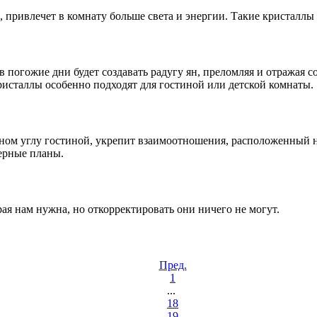
 привлечет в комнату больше света и энергии. Такие кристалл
погожие дни будет создавать радугу ян, преломляя и отражая с
ристаллы особенно подходят для гостиной или детской комнаты.
 углу гостиной, укрепит взаимоотношения, расположенный на с
ьерные планы.
 нам нужна, но откорректировать они ничего не могут.
Пред.
1
...
18
19