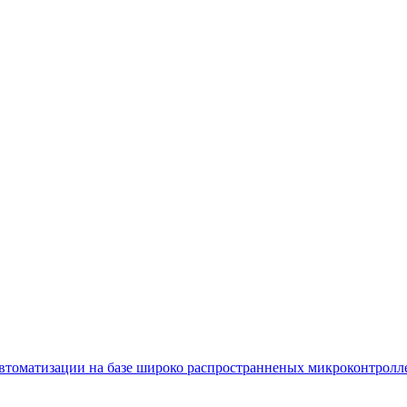
втоматизации на базе широко распространненых микроконтролле