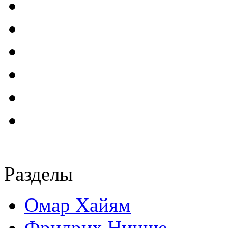
Разделы
Омар Хайям
Фридрих Ницше