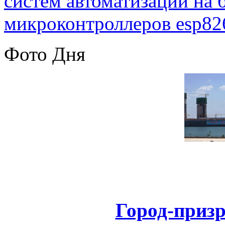
систем автоматизации на
микроконтроллеров esp82
Фото Дня
Город-призр