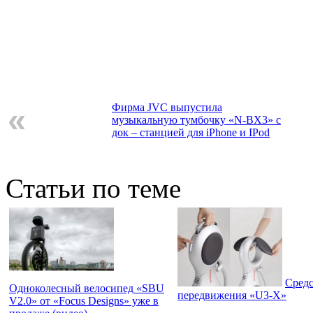
Фирма JVC выпустила
«
музыкальную тумбочку «N-BX3» с
док – станцией для iPhone и IPod
Статьи по теме
Cредс
Одноколесный велосипед «SBU
передвижения «U3-X»
V2.0» от «Focus Designs» уже в