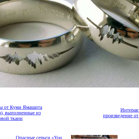
ы от Куми Ямашита
Интерак
a), выполненные из
произведение от
овой ткани
Опасные серьги «You