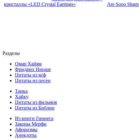
кристаллы «LED Crystal Earrings»
Are Sooo Sharp
Разделы
Омар Хайям
Фридрих Ницше
Цитаты из м/ф
Цитаты из песен
Танка
Хайку
Цитаты из фильмов
Цитаты из Библии
Из книги Гиннеса
Законы Мерфи
Афоризмы
Анекдоты