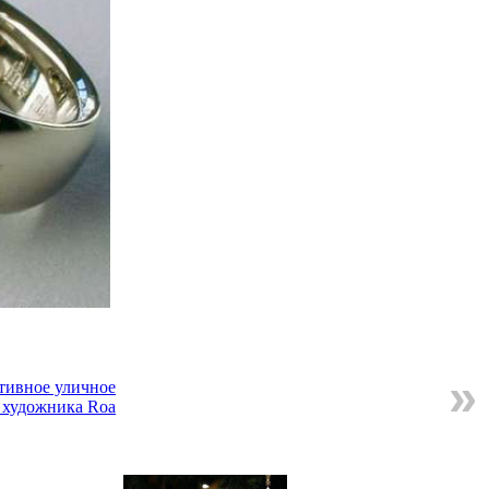
»
тивное уличное
 художника Roa