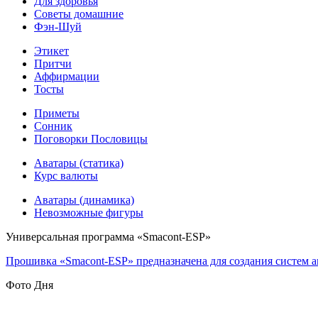
Для здоровья
Советы домашние
Фэн-Шуй
Этикет
Притчи
Аффирмации
Тосты
Приметы
Сонник
Поговорки Пословицы
Аватары (статика)
Курс валюты
Аватары (динамика)
Невозможные фигуры
Универсальная программа «Smacont-ESP»
Прошивка «Smacont-ESP» предназначена для создания систем а
Фото Дня