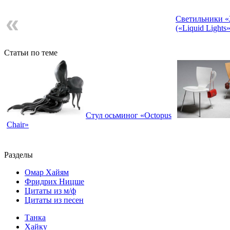
«
Светильники 
(«Liquid Lights»
Статьи по теме
Стул осьминог «Octopus
Chair»
Разделы
Омар Хайям
Фридрих Ницше
Цитаты из м/ф
Цитаты из песен
Танка
Хайку