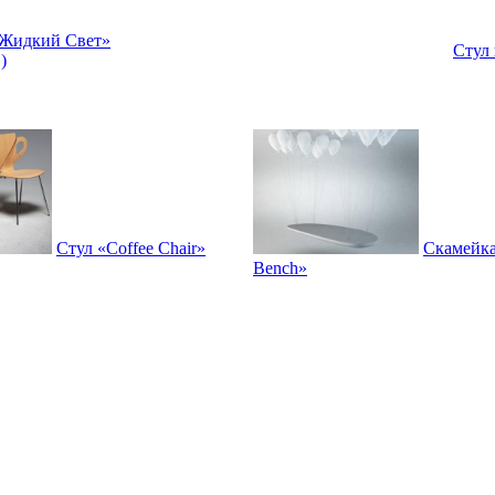
«Жидкий Свет»
Стул 
)
Cтул «Coffee Chair»
Скамейка
Bench»