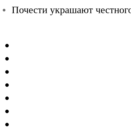
•
Почести украшают честного 