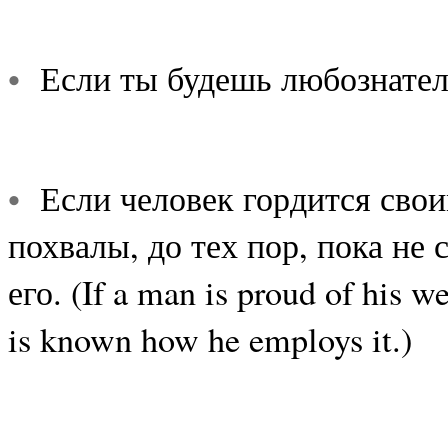
•
Если ты будешь любознател
•
Если человек гордится своим
похвалы, до тех пор, пока не 
его. (If a man is proud of his we
is known how he employs it.)