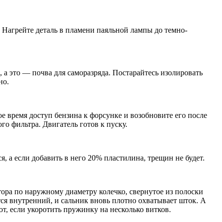
. Нагрейте деталь в пламени паяльной лампы до темно-
 а это — почва для саморазряда. Постарайтесь изолировать
но.
ое время доступ бензина к форсунке и возобновите его после
го фильтра. Двигатель готов к пуску.
, а если добавить в него 20% пластилина, трещин не будет.
ора по наружному диаметру колечко, свернутое из полоски
тся внутренний, и сальник вновь плотно охватывает шток. А
т, если укоротить пружинку на несколько витков.