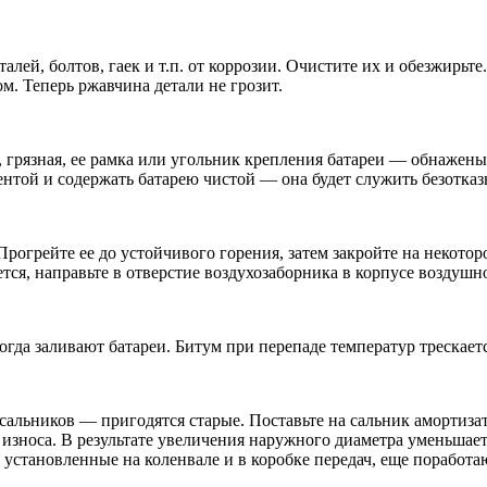
ей, болтов, гаек и т.п. от коррозии. Очистите их и обезжирьте
. Теперь ржавчина детали не грозит.
 грязная, ее рамка или угольник крепления батареи — обнажены,
нтой и содержать батарею чистой — она будет служить безотказ
рогрейте ее до устойчивого горения, затем закройте на некотор
ется, направьте в отверстие воздухозаборника в корпусе воздушно
да заливают батареи. Битум при перепаде температур трескается
альников — пригодятся старые. Поставьте на сальник амортизат
 износа. В результате увеличения наружного диаметра уменьшае
становленные на коленвале и в коробке передач, еще поработаю