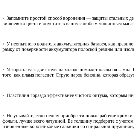
•
Запомните простой способ воронения — защиты стальных детал
вишневого цвета и опустите в ванну с любым машинным маслом
•
У неопытного водителя аккумуляторная батарея, как правило,
рамку от поверхности аккумулятора полоской резины или изоле
•
Ускорить пуск двигателя на холоде поможет паяльная лампа. П
того, как пламя погаснет. Струю паров бензина, которая образу
•
Пластилин гораздо эффективнее чистого битума, которым иног
•
Не унывайте, если нельзя приобрести новые рабочие кромки с
фольги, лучше всего латунной. Ее толщину подберите с учетом
изношенные воротниковые сальники со спиральной пружиной, у