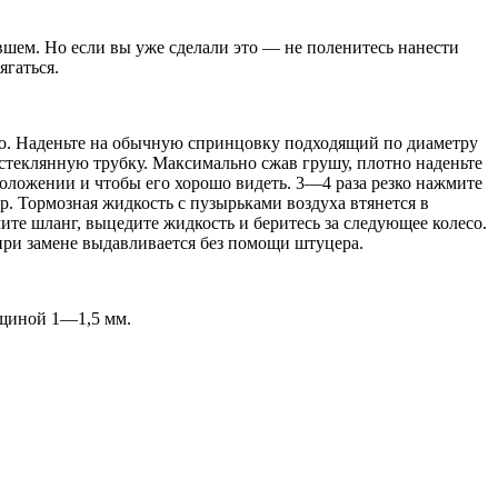
вшем. Но если вы уже сделали это — не поленитесь нанести
ягаться.
но. Наденьте на обычную спринцовку подходящий по диаметру
стеклянную трубку. Максимально сжав грушу, плотно наденьте
оложении и чтобы его хорошо видеть. 3—4 раза резко нажмите
р. Тормозная жидкость с пузырьками воздуха втянется в
те шланг, выцедите жидкость и беритесь за следующее колесо.
 при замене выдавливается без помощи штуцера.
лщиной 1—1,5 мм.