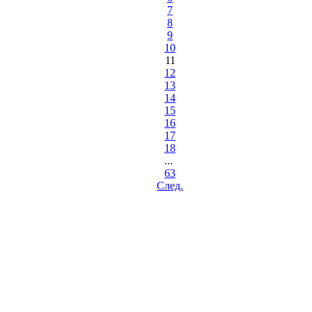
7
8
9
10
11
12
13
14
15
16
17
18
...
63
Cлед.