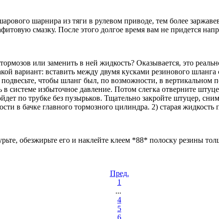
арового шарнира из тяги в рулевом приводе, тем более заржаве
фитовую смазку. После этого долгое время вам не придется напр
ормозов или заменить в ней жидкость? Оказывается, это реаль
кой вариант: вставить между двумя кусками резинового шланга 
подвесьте, чтобы шланг был, по возможности, в вертикальном п
ь в системе избыточное давление. Потом слегка отверните штуце
ет по трубке без пузырьков. Тщательно закройте штуцер, сними
ости в бачке главного тормозного цилиндра. 2) старая жидкость
рьте, обезжирьте его и наклейте клеем *88* полоску резины то
Пред.
1
...
4
5
6