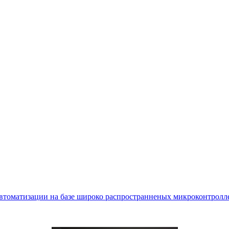
втоматизации на базе широко распространненых микроконтролле