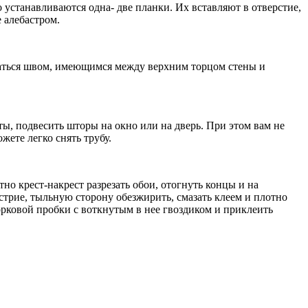
 устанавливаются одна- две планки. Их вставляют в отверстие,
 алебастром.
ваться швом, имеющимся между верхним торцом стены и
ты, подвесить шторы на окно или на дверь. При этом вам не
жете легко снять трубу.
но крест-накрест разрезать обои, отогнуть концы и на
острие, тыльную сторону обезжирить, смазать клеем и плотно
корковой пробки с воткнутым в нее гвоздиком и приклеить