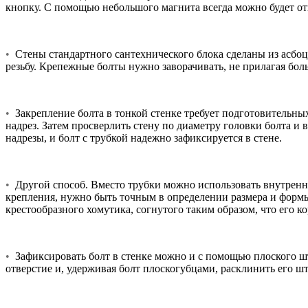
кнопку. С помощью небольшого магнита всегда можно будет оты
•
Стены стандартного сантехнического блока сделаны из асбоце
резьбу. Крепежные болты нужно заворачивать, не прилагая бол
•
Закрепление болта в тонкой стенке требует подготовительных 
надрез. Затем просверлить стену по диаметру головки болта и 
надрезы, и болт с трубкой надежно зафиксируется в стене.
•
Другой способ. Вместо трубки можно использовать внутренн
крепления, нужно быть точным в определении размера и формы
крестообразного хомутика, согнутого таким образом, что его 
•
Зафиксировать болт в стенке можно и с помощью плоского штыр
отверстие и, удерживая болт плоскогубцами, расклинить его ш