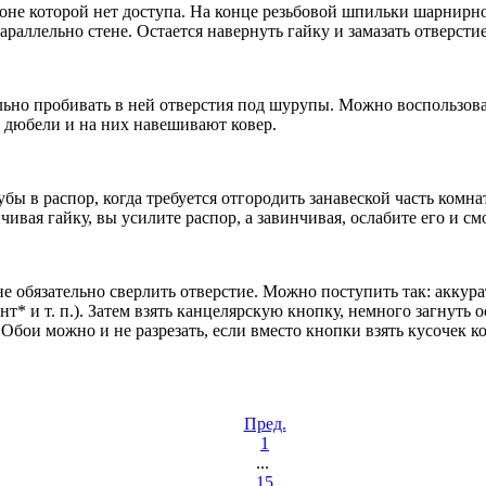
оне которой нет доступа. На конце резьбовой шпильки шарнирно
раллельно стене. Остается навернуть гайку и замазать отверстие
ельно пробивать в ней отверстия под шурупы. Можно воспользо
 дюбели и на них навешивают ковер.
ы в распор, когда требуется отгородить занавеской часть комна
вая гайку, вы усилите распор, а завинчивая, ослабите его и смо
 обязательно сверлить отверстие. Можно поступить так: аккурат
* и т. п.). Затем взять канцелярскую кнопку, немного загнуть 
 Обои можно и не разрезать, если вместо кнопки взять кусочек 
Пред.
1
...
15