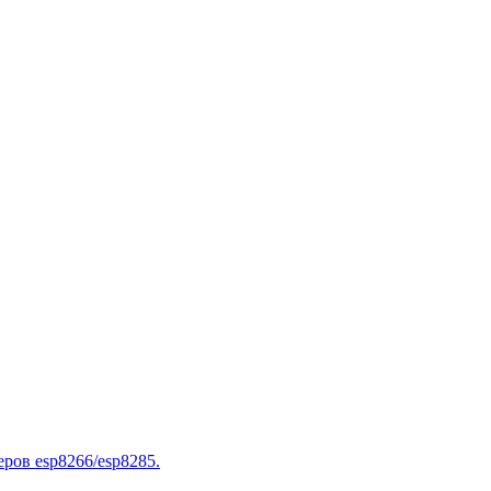
ров esp8266/esp8285.