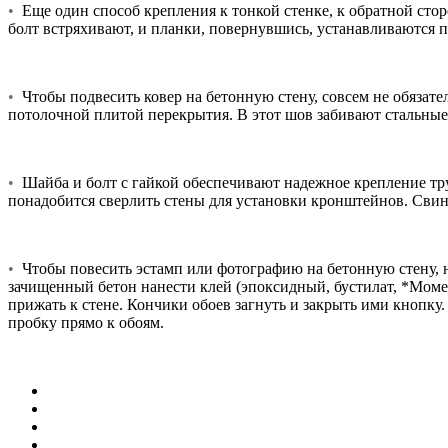
•
Еще один способ крепления к тонкой стенке, к обратной стор
болт встряхивают, и планки, повернувшись, устанавливаются па
•
Чтобы подвесить ковер на бетонную стену, совсем не обязат
потолочной плитой перекрытия. В этот шов забивают стальные
•
Шайба и болт с гайкой обеспечивают надежное крепление труб
понадобится сверлить стены для установки кронштейнов. Свинчи
•
Чтобы повесить эстамп или фотографию на бетонную стену, не
зачищенный бетон нанести клей (эпоксидный, бустилат, *Момент
прижать к стене. Кончики обоев загнуть и закрыть ими кнопку.
пробку прямо к обоям.