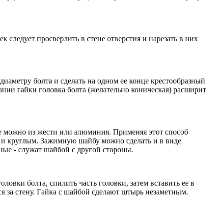
 следует просверлить в стене отверстия и нарезать в них
диаметру болта и сделать на одном ее конце крестообразный
вании гайки головка болта (желательно коническая) расширит
е можно из жести или алюминия. Применяя этот способ
о и круглым. Зажимную шайбу можно сделать и в виде
ные - служат шайбой с другой стороны.
ловки болта, спилить часть головки, затем вставить ее в
ся за стену. Гайка с шайбой сделают штырь незаметным.