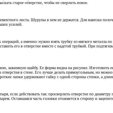
скать старое отверстие, чтобы не сверлить новое.
ментного листа. Шурупы в нем не держатся. Для навески полочек
ьших усилий.
операций, а именно: нужно взять трубку из мягкого металла по 
вставить его в отверстие вместе с надетой трубкой. При подтяги
юю, зажимную шайбу. Ее форма видна на рисунке. Изготовить е
 отверстия в стене. Его лучше делать прямоугольным, но можн
короткие лапки удерживают гайку с одной стороны стенки, а длин
я, если действовать так: просверлить отверстие по диаметру го
тырем. Оставшаяся часть головки отожмется в сторону и зацепит