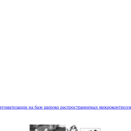
втоматизации на базе широко распространненых микроконтролле