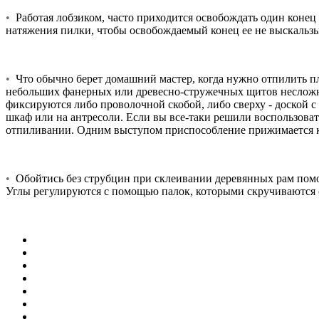
•
Работая лобзиком, часто приходится освобождать один конец 
натяжения пилки, чтобы освобождаемый конец ее не выскальзы
•
Что обычно берет домашний мастер, когда нужно отпилить пл
небольших фанерных или древесно-стружечных щитов несложно
фиксируются либо проволочной скобой, либо сверху - доской с
шкаф или на антресоли. Если вы все-таки решили воспользоват
отпиливании. Одним выступом приспособление прижимается к т
•
Обойтись без струбцин при склеивании деревянных рам помо
Углы регулируются с помощью палок, которыми скручиваются 