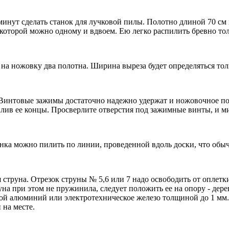
инут сделать станок для лучковой пилы. Полотно длиной 70 см 
ь которой можно одному и вдвоем. Ею легко распилить бревно то
ь на ножовку два полотна. Ширина выреза будет определяться т
Винтовые зажимы достаточно надежно удержат и ножовочное по
илив ее концы. Просверлите отверстия под зажимные винты, и м
нка можно пилить по линии, проведенной вдоль доски, что обы
струна. Отрезок струны № 5,6 или 7 надо освободить от оплетк
уна при этом не пружинила, следует положить ее на опору - де
овой алюминий или электротехническое железо толщиной до 1 мм
 на месте.