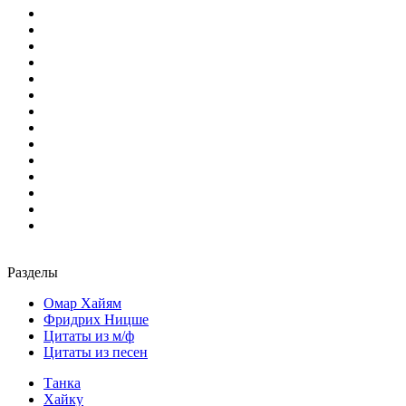
Разделы
Омар Хайям
Фридрих Ницше
Цитаты из м/ф
Цитаты из песен
Танка
Хайку