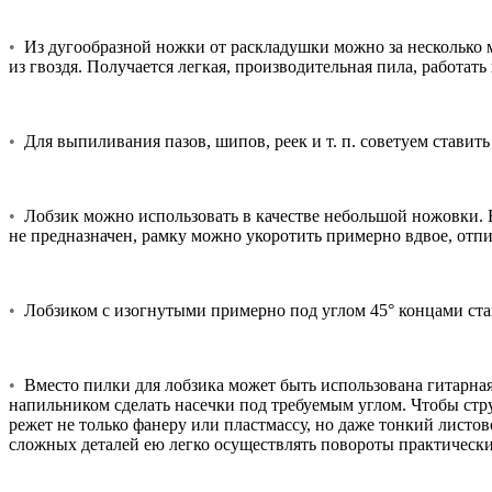
•
Из дугообразной ножки от раскладушки можно за несколько м
из гвоздя. Получается легкая, производительная пила, работат
•
Для выпиливания пазов, шипов, реек и т. п. советуем ставит
•
Лобзик можно использовать в качестве небольшой ножовки. 
не предназначен, рамку можно укоротить примерно вдвое, отп
•
Лобзиком с изогнутыми примерно под углом 45° концами ста
•
Вместо пилки для лобзика может быть использована гитарная 
напильником сделать насечки под требуемым углом. Чтобы стр
режет не только фанеру или пластмассу, но даже тонкий лист
сложных деталей ею легко осуществлять повороты практически