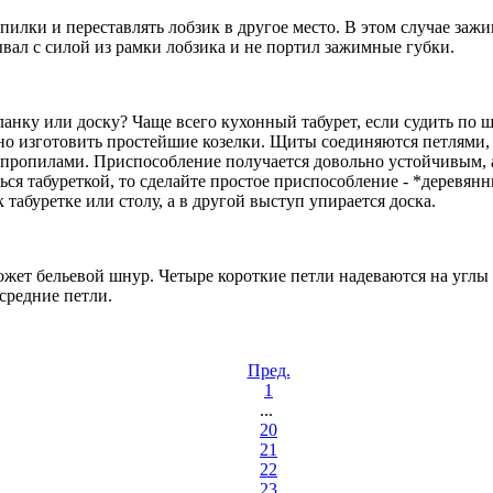
пилки и переставлять лобзик в другое место. В этом случае заж
вал с силой из рамки лобзика и не портил зажимные губки.
анку или доску? Чаще всего кухонный табурет, если судить по 
 изготовить простейшие козелки. Щиты соединяются петлями, з
 пропилами. Приспособление получается довольно устойчивым, а
ься табуреткой, то сделайте простое приспособление - *деревя
абуретке или столу, а в другой выступ упирается доска.
жет бельевой шнур. Четыре короткие петли надеваются на углы
средние петли.
Пред.
1
...
20
21
22
23