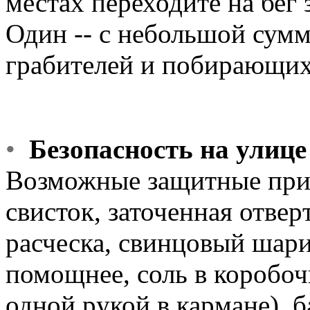
местах пеpеходите на бег 
Один -- с небольшой сумм
гpабителей и побиpающих
•
Безопасность на улице
Возможные защитные пpи
свисток, заточенная отвеp
pасческа, свинцовый шаpи
помощнее, соль в коpобо
одной pукой в каpмане), 