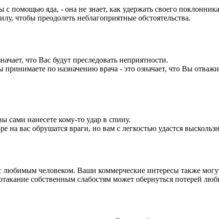
 с помощью яда, - она не знает, как удержать своего поклонника
силу, чтобы преодолеть неблагоприятные обстоятельства.
значает, что Вас будут преследовать неприятности.
 принимаете по назначению врача - это означает, что Вы отважи
вы сами нанесете кому-то удар в спину.
е на вас обрушатся враги, но вам с легкостью удастся выскользн
е с любимым человеком. Ваши коммерческие интересы также могу
потакание собственным слабостям может обернуться потерей люб