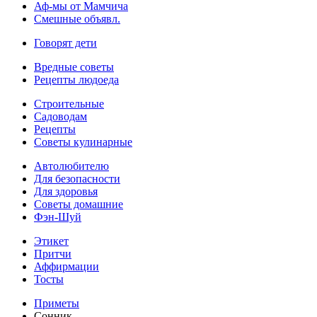
Аф-мы от Мамчича
Смешные объявл.
Говорят дети
Вредные советы
Рецепты людоеда
Строительные
Садоводам
Рецепты
Советы кулинарные
Автолюбителю
Для безопасности
Для здоровья
Советы домашние
Фэн-Шуй
Этикет
Притчи
Аффирмации
Тосты
Приметы
Сонник