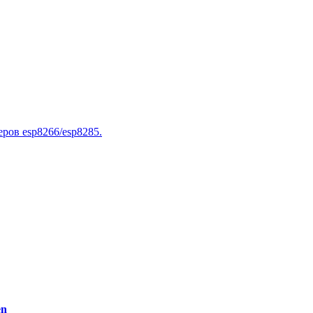
ров esp8266/esp8285.
en