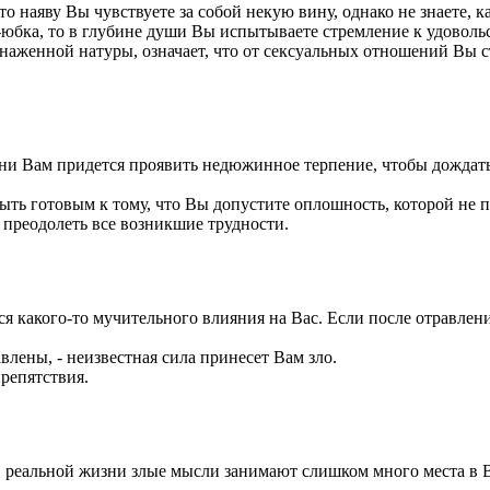
то наяву Вы чувствуете за собой некую вину, однако не знаете, к
-юбка, то в глубине души Вы испытываете стремление к удовол
наженной натуры, означает, что от сексуальных отношений Вы ст
изни Вам придется проявить недюжинное терпение, чтобы дожда
 быть готовым к тому, что Вы допустите оплошность, которой не
 преодолеть все возникшие трудности.
ься какого-то мучительного влияния на Вас. Если после отравлен
лены, - неизвестная сила принесет Вам зло.
препятствия.
в реальной жизни злые мысли занимают слишком много места в В