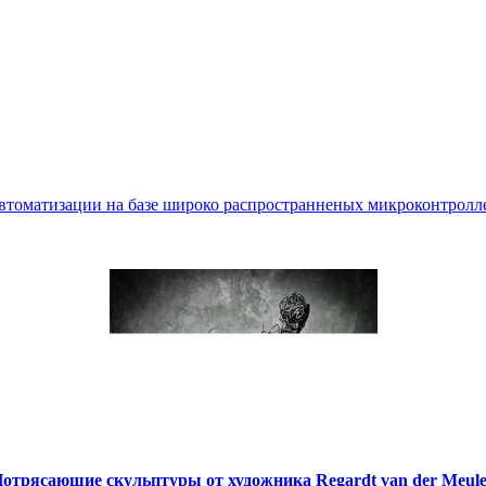
втоматизации на базе широко распространненых микроконтролле
отрясающие скульптуры от художника Regardt van der Meul