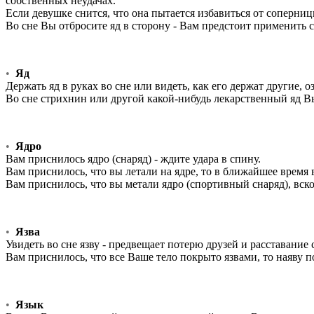
собственных неудачах.
Если девушке снится, что она пытается избавиться от соперницы
Во сне Вы отбросите яд в сторону - Вам предстоит применить 
•
Яд
Держать яд в руках во сне или видеть, как его держат другие, о
Во сне стрихнин или другой какой-нибудь лекарственный яд Вы
•
Ядро
Вам приснилось ядро (снаряд) - ждите удара в спину.
Вам приснилось, что вы летали на ядре, то в ближайшее время 
Вам приснилось, что вы метали ядро (спортивный снаряд), вскор
•
Язва
Увидеть во сне язву - предвещает потерю друзей и расставани
Вам приснилось, что все Ваше тело покрыто язвами, то наяву 
•
Язык