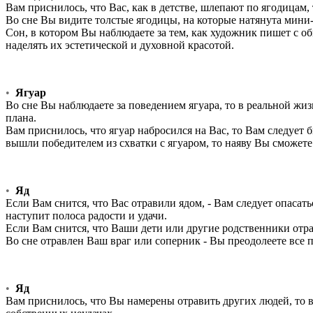
Вам приснилось, что Вас, как в детстве, шлепают по ягодицам, 
Во сне Вы видите толстые ягодицы, на которые натянута мини
Сон, в котором Вы наблюдаете за тем, как художник пишет с об
наделять их эстетической и духовной красотой.
•
Ягуар
Во сне Вы наблюдаете за поведением ягуара, то в реальной ж
плана.
Вам приснилось, что ягуар набросился на Вас, то Вам следует
вышли победителем из схватки с ягуаром, то наяву Вы сможете
•
Яд
Если Вам снится, что Вас отравили ядом, - Вам следует опасат
наступит полоса радости и удачи.
Если Вам снится, что Ваши дети или другие родственники отрав
Во сне отравлен Ваш враг или соперник - Вы преодолеете все 
•
Яд
Вам приснилось, что Вы намерены отравить других людей, то 