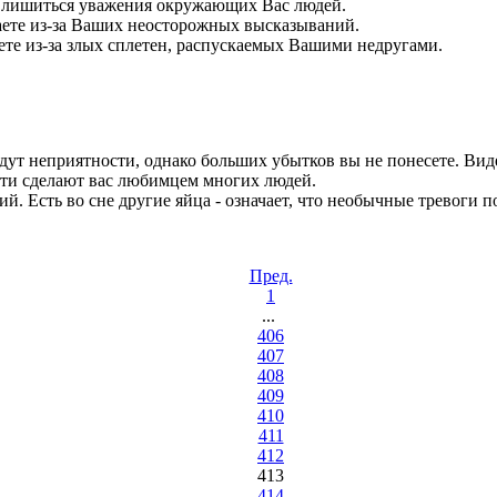
те лишиться уважения окружающих Вас людей.
даете из-за Ваших неосторожных высказываний.
аете из-за злых сплетен, распускаемых Вашими недругами.
удут неприятности, однако больших убытков вы не понесете. Виде
сти сделают вас любимцем многих людей.
ий. Есть во сне другие яйца - означает, что необычные тревоги п
Пред.
1
...
406
407
408
409
410
411
412
413
414