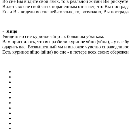
Во сне Вы видите свой язык, то в реальной жизни Вы рискуе
Видеть во сне свой язык пораненным означает, что Вы постра
Если Вы видели во сне чей-то язык, то, возможно, Вы пострад
•
Яйцо
Увидеть во сне куриное яйцо - к большим убыткам.
Вам приснилось, что вы разбили куриное яйцо (яйца), - у вас б
одарить вас. Возвышенный ум и высокое чувство справедливо
Есть куриное яйцо (яйца) во сне - к потере всех своих сбережен