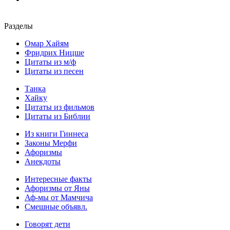
Разделы
Омар Хайям
Фридрих Ницше
Цитаты из м/ф
Цитаты из песен
Танка
Хайку
Цитаты из фильмов
Цитаты из Библии
Из книги Гиннеса
Законы Мерфи
Афоризмы
Анекдоты
Интересные факты
Афоризмы от Яны
Аф-мы от Мамчича
Смешные объявл.
Говорят дети