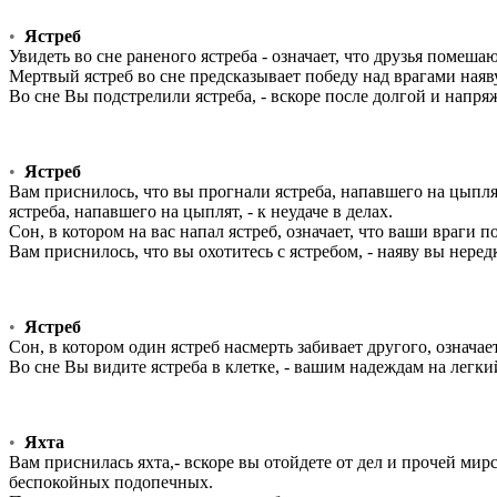
•
Ястреб
Увидеть во сне раненого ястреба - означает, что друзья помеш
Мертвый ястреб во сне предсказывает победу над врагами наяву
Во сне Вы подстрелили ястреба, - вскоре после долгой и напря
•
Ястреб
Вам приснилось, что вы прогнали ястреба, напавшего на цыпля
ястреба, напавшего на цыплят, - к неудаче в делах.
Сон, в котором на вас напал ястреб, означает, что ваши враги п
Вам приснилось, что вы охотитесь с ястребом, - наяву вы нере
•
Ястреб
Сон, в котором один ястреб насмерть забивает другого, означае
Во сне Вы видите ястреба в клетке, - вашим надеждам на легки
•
Яхта
Вам приснилась яхта,- вскоре вы отойдете от дел и прочей мирс
беспокойных подопечных.