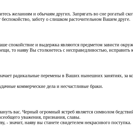
нитесь желаниям и обычаям других. Запрягать во сне рогатый ск
лит беспокойство, заботу о слишком расточительном Вашем друге.
Ваше спокойствие и выдержка являются предметом зависти окруж
вещи, то наяву Вы столкнетесь с несправедливостью, исправить к
означает радикальные перемены в Ваших нынешних занятиях, за 
удачные коммерческие дела и несчастливые браки.
бмануть вас. Черный огромный ястреб является символом бедстви
 всеобщего уважения, признания, славы.
ву, - значит, наяву вы станете свидетелем некрасивого поступка.