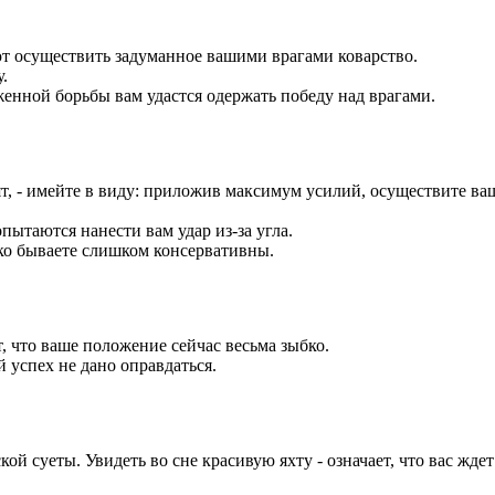
ают осуществить задуманное вашими врагами коварство.
.
женной борьбы вам удастся одержать победу над врагами.
т, - имейте в виду: приложив максимум усилий, осуществите ва
опытаются нанести вам удар из-за угла.
дко бываете слишком консервативны.
т, что ваше положение сейчас весьма зыбко.
й успех не дано оправдаться.
кой суеты. Увидеть во сне красивую яхту - означает, что вас жд