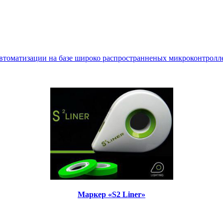
втоматизации на базе широко распространненых микроконтролле
Маркер «S2 Liner»