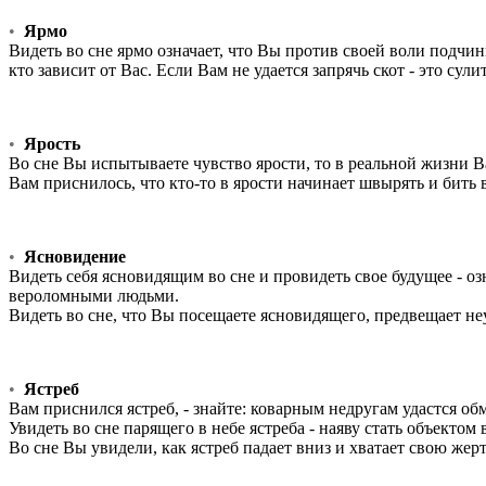
•
Ярмо
Видеть во сне ярмо означает, что Вы против своей воли подчи
кто зависит от Вас. Если Вам не удается запрячь скот - это су
•
Ярость
Во сне Вы испытываете чувство ярости, то в реальной жизни 
Вам приснилось, что кто-то в ярости начинает швырять и бить 
•
Ясновидение
Видеть себя ясновидящим во сне и провидеть свое будущее - 
вероломными людьми.
Видеть во сне, что Вы посещаете ясновидящего, предвещает не
•
Ястреб
Вам приснился ястреб, - знайте: коварным недругам удастся о
Увидеть во сне парящего в небе ястреба - наяву стать объектом
Во сне Вы увидели, как ястреб падает вниз и хватает свою жерт