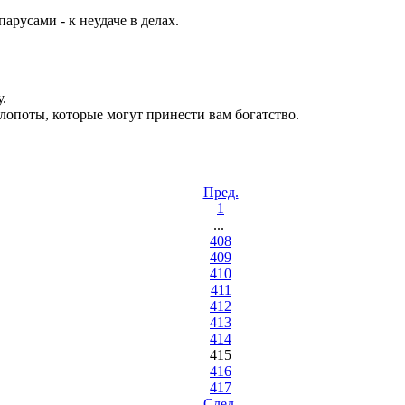
арусами - к неудаче в делах.
.
хлопоты, которые могут принести вам богатство.
Пред.
1
...
408
409
410
411
412
413
414
415
416
417
Cлед.