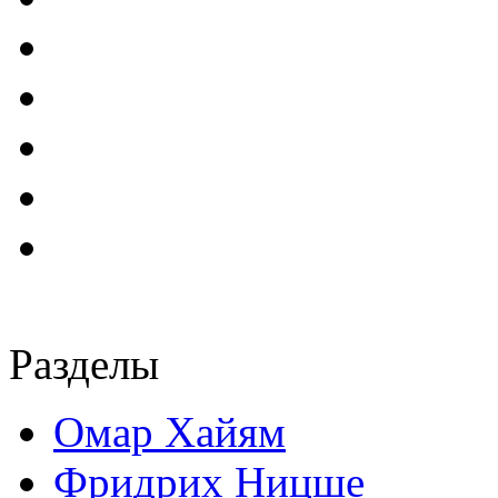
Разделы
Омар Хайям
Фридрих Ницше