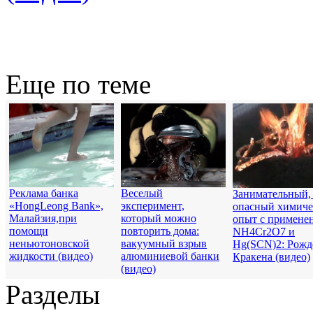
Еще по теме
Реклама банка
Веселый
Занимательный,
«HongLeong Bank»,
эксперимент,
опасный химич
Малайзия,при
который можно
опыт с примене
помощи
повторить дома:
NH4Cr2O7 и
неньютоновской
вакуумный взрыв
Hg(SCN)2: Рожд
жидкости (видео)
алюминиевой банки
Кракена (видео)
(видео)
Разделы