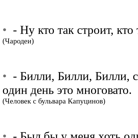
•
- Ну кто так строит, кто 
(Чародеи)
•
- Билли, Билли, Билли, с
один день это многовато.
(Человек с бульвара Капуцинов)
•
- Был бы у меня хоть од