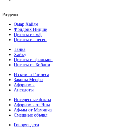
Разделы
Омар Хайям
Фридрих Ницше
Цитаты из м/ф
Цитаты из песен
Танка
Хайку
Цитаты из фильмов
Цитаты из Библии
Из книги Гиннеса
Законы Мерфи
Афоризмы
Анекдоты
Интересные факты
Афоризмы от Яны
Аф-мы от Мамчича
Смешные объявл.
Говорят дети