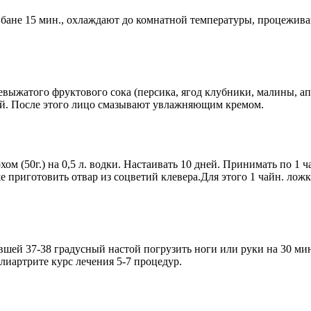
й бане 15 мин., охлаждают до комнатной температуры, процежива
евыжатого фруктового сока (персика, ягод клубники, малины, ап
дой. После этого лицо смазывают увлажняющим кремом.
хом (50г.) на 0,5 л. водки. Настаивать 10 дней. Принимать по 1 
 приготовить отвар из соцветий клевера.Для этого 1 чайн. ложк
вшей 37-38 градусный настой погрузить ноги или руки на 30 мин
олиартрите курс лечения 5-7 процедур.