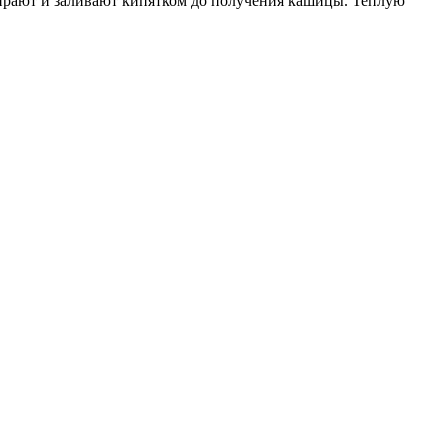
етирают и заливают кипятком до получения кашицы. Теплую