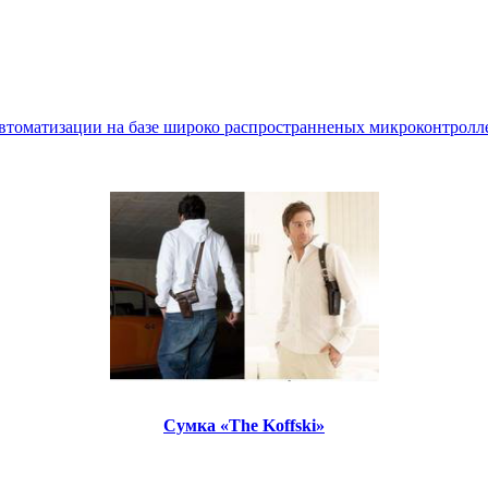
втоматизации на базе широко распространненых микроконтролле
Сумка «The Koffski»