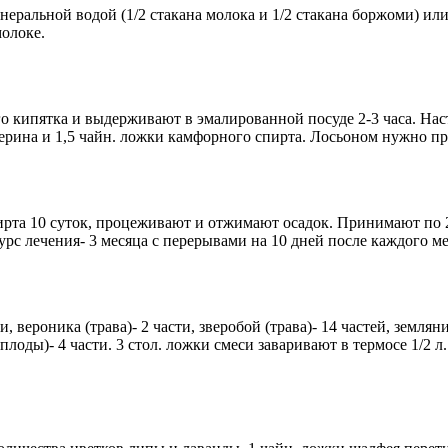
еральной водой (1/2 стакана молока и 1/2 стакана боржоми) или
молоке.
ого кипятка и выдерживают в эмалированной посуде 2-3 часа. Нас
ерина и 1,5 чайн. ложки камфорного спирта. Лосьоном нужно пр
спирта 10 суток, процеживают и отжимают осадок. Принимают по 
с лечения- 3 месяца с перерывами на 10 дней после каждого ме
, вероника (трава)- 2 части, зверобой (трава)- 14 частей, земляни
 (плоды)- 4 части. 3 стол. ложки смеси заваривают в термосе 1/2