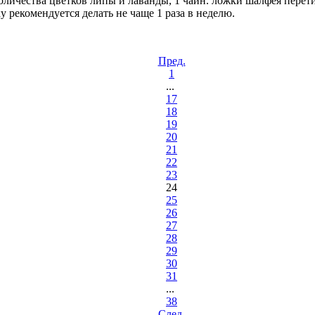
 количества цветков липы и лаванды, 1 чайн. ложки шалфея пер
рекомендуется делать не чаще 1 раза в неделю.
Пред.
1
...
17
18
19
20
21
22
23
24
25
26
27
28
29
30
31
...
38
Cлед.