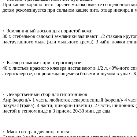
При кашле хорошо пить горячее молоко вместе со щелочной мин
детям рекомендуется при сильном кашле пить отвар инжира в 
•
Земляничный лосьон для пористой кожи
30 г. стебельков садовой земляники заливают 1/2 стакана крут
наструганного мыла (или мыльного крема), 3 чайн. ложки глиц
•
Клевер поможет при атеросклерозе
40 г. листьев красного клевера настаивают в 1/2 л. 40%-ного 
атеросклерозе, сопровождающемися болями и шумом в ушах. Кур
•
Лекарственный сбор для гипотоников
Аир (корень)- 1 часть, любисток лекарственный (корень)- 4 части
пахучая (трава)- 4 части, цикорий (цветки)- 2 части, шиповник
настой в теплом виде в 3 приема 20-30 мин. до еды.
•
Маска из трав для лица и шея