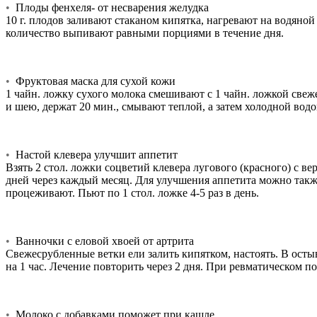
•
Плоды фенхеля- от несварения желудка
10 г. плодов заливают стаканом кипятка, нагревают на водяно
количество выпивают равными порциями в течение дня.
•
Фруктовая маска для сухой кожи
1 чайн. ложку сухого молока смешивают с 1 чайн. ложкой свеж
и шею, держат 20 мин., смывают теплой, а затем холодной во
•
Настой клевера улучшит аппетит
Взять 2 стол. ложки соцветий клевера лугового (красного) с вер
дней через каждый месяц. Для улучшения аппетита можно также
процеживают. Пьют по 1 стол. ложке 4-5 раз в день.
•
Ванночки с еловой хвоей от артрита
Свежесрубленные ветки ели залить кипятком, настоять. В осты
на 1 час. Лечение повторить через 2 дня. При ревматическом п
•
Молоко с добавками поможет при кашле