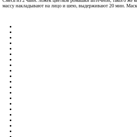
Смесь из 2 чайн. ложек цветков ромашки аптечной, такого же
массу накладывают на лицо и шею, выдерживают 20 мин. Маску 