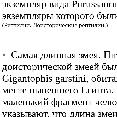
экземпляр вида Purussaurus
экземпляры которого были
(Рептилии. Доисторические рептилии.)
•
Самая длинная змея. Пи
доисторической змеей был
Gigantophis garstini, обит
месте нынешнего Египта.
маленький фрагмент челю
указывают, что длина змеи