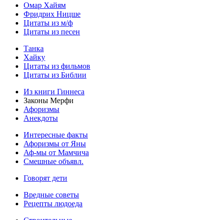
Омар Хайям
Фридрих Ницше
Цитаты из м/ф
Цитаты из песен
Танка
Хайку
Цитаты из фильмов
Цитаты из Библии
Из книги Гиннеса
Законы Мерфи
Афоризмы
Анекдоты
Интересные факты
Афоризмы от Яны
Аф-мы от Мамчича
Смешные объявл.
Говорят дети
Вредные советы
Рецепты людоеда