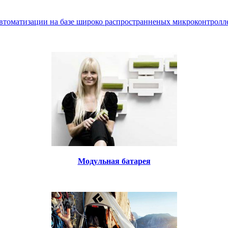
втоматизации на базе широко распространненых микроконтролле
Модульная батарея