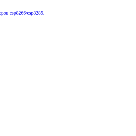
ров esp8266/esp8285.