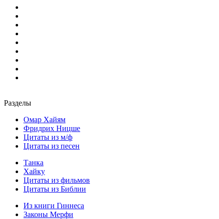
Разделы
Омар Хайям
Фридрих Ницше
Цитаты из м/ф
Цитаты из песен
Танка
Хайку
Цитаты из фильмов
Цитаты из Библии
Из книги Гиннеса
Законы Мерфи