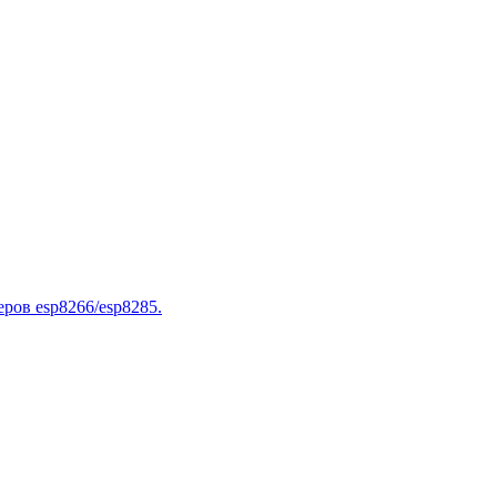
ров esp8266/esp8285.