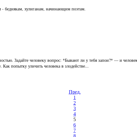
 - беднякам, хулиганам, начинающим поэтам.
остью. Задайте человеку вопрос: *Бывают ли у тебя запои?* — и человек
 Как попытку уличить человека в злодействе...
Пред.
1
2
3
4
5
6
7
8