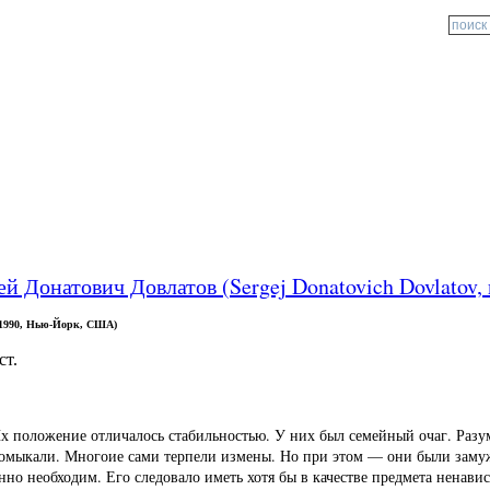
ей Донатович Довлатов (Sergej Donatovich Dovlatov
а 1990, Нью-Йорк, США)
ст.
х положение отличалось стабильностью. У них был семейный очаг. Разу
омыкали. Многоие сами терпели измены. Но при этом — они были заму
 необходим. Его следовало иметь хотя бы в качестве предмета ненавис