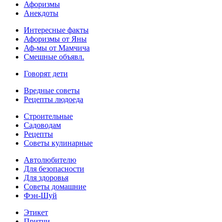
Афоризмы
Анекдоты
Интересные факты
Афоризмы от Яны
Аф-мы от Мамчича
Смешные объявл.
Говорят дети
Вредные советы
Рецепты людоеда
Строительные
Садоводам
Рецепты
Советы кулинарные
Автолюбителю
Для безопасности
Для здоровья
Советы домашние
Фэн-Шуй
Этикет
Притчи