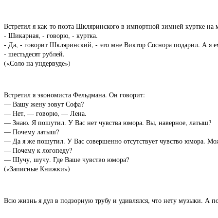
Встретил я как-то поэта Шкляринского в импортной зимней куртке на 
- Шикарная, - говорю, - куртка.
- Да, - говорит Шкляринский, - это мне Виктор Соснора подарил. А я 
- шестьдесят рублей.
(«Соло на ундервуде»)
Встретил я экономиста Фельдмана. Он говорит:
— Вашу жену зовут Софа?
— Нет, — говорю, — Лена.
— Знаю. Я пошутил. У Вас нет чувства юмора. Вы, наверное, латыш?
— Почему латыш?
— Да я же пошутил. У Вас совершенно отсутствует чувство юмора. Мож
— Почему к логопеду?
— Шучу, шучу. Где Ваше чувство юмора?
(«Записные Книжки»)
Всю жизнь я дул в подзорную трубу и удивлялся, что нету музыки. А по