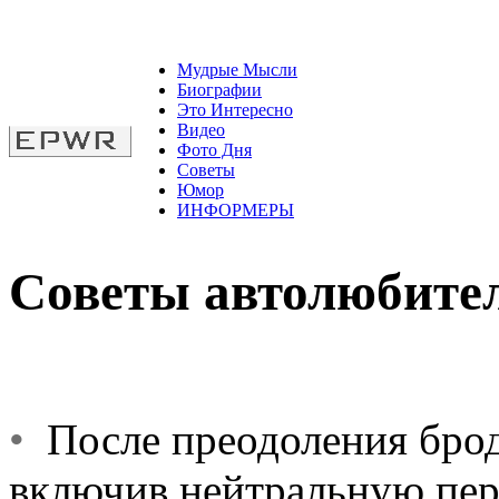
Мудрые Мысли
Биографии
Это Интересно
Видео
Фото Дня
Советы
Юмор
ИНФОРМЕРЫ
Советы автолюбите
•
После преодоления брода
включив нейтральную пере