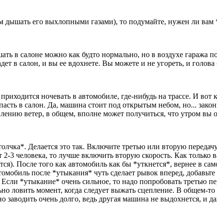
м дышать его выхлопными газами), то подумайте, нужен ли вам 
ть в салоне можно как будто нормально, но в воздухе гаража пол
дет в салон, и вы ее вдохнете. Вы можете и не угореть, и голова 
риходится ночевать в автомобиле, где-нибудь на трассе. И вот 
пасть в салон. Да, машина стоит под открытым небом, но... зак
лению ветер, в общем, вполне может получиться, что утром вы
лчка*. Делается это так. Включите третью или вторую передачу
ет 2-3 человека, то лучше включить вторую скорость. Как только 
ся). После того как автомобиль как бы *уткнется*, вернее в са
омобиль после *утыкания* чуть сделает рывок вперед, добавьте 
. Если *утыкание* очень сильное, то надо попробовать третью пе
ьно ловить момент, когда следует выжать сцепление. В общем-то 
но заводить очень долго, ведь другая машина не выдохнется, и д