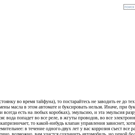
янку во время тайфуна), то постарайтесь не заводить ее до тех 
замены масла в этом автомате и буксировать нельзя. Иначе, при б
ти всегда есть на любых коробках), эмульсию, и эта эмульсия раз
: вода попадет во все реле, в жгуты проводов, во все электронны
закапризничает, то какой-нибудь клапан управления зависнет, хо
мительнее: в течение одного-двух лет у вас коррозия съест все р
твенно, возможно, вам удастся сохранить автомобиль, но ценой бо