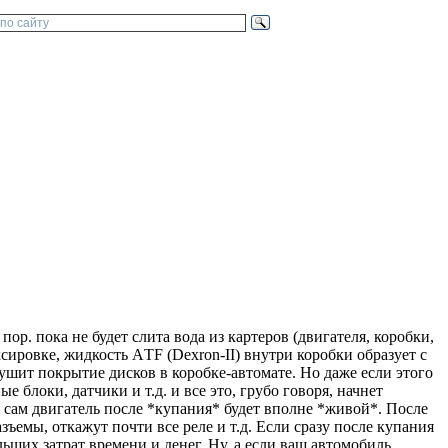
пор. пока не будет слита вода из картеров (двигателя, коробки,
уксировке, жидкость АTF (Dexron-II) внутри коробки образует с
рушит покрытие дисков в коробке-автомате. Но даже если этого
е блоки, датчики и т.д. и все это, грубо говоря, начнет
тя сам двигатель после *купания* будет вполне *живой*. После
азъемы, откажут почти все реле и т.д. Если сразу после купания
льших затрат времени и денег. Ну, а если ваш автомобиль