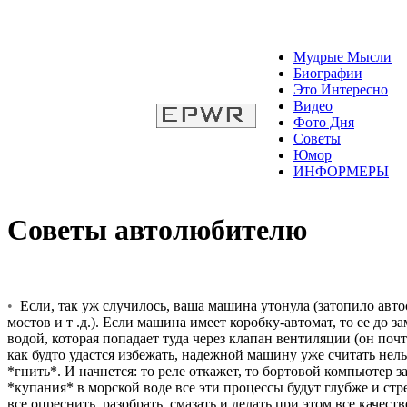
Мудрые Мысли
Биографии
Это Интересно
Видео
Фото Дня
Советы
Юмор
ИНФОРМЕРЫ
Советы автолюбителю
•
Если, так уж случилось, ваша машина утонула (затопило автосто
мостов и т .д.). Если машина имеет коробку-автомат, то ее до 
водой, которая попадает туда через клапан вентиляции (он поч
как будто удастся избежать, надежной машину уже считать нельзя
*гнить*. И начнется: то реле откажет, то бортовой компьютер 
*купания* в морской воде все эти процессы будут глубже и стре
все опреснить, разобрать, смазать и делать при этом все качес