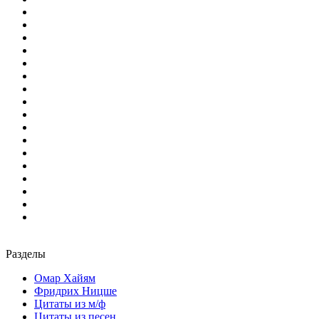
Разделы
Омар Хайям
Фридрих Ницше
Цитаты из м/ф
Цитаты из песен