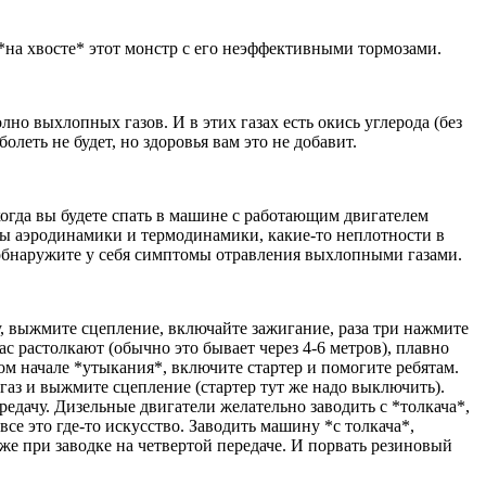
*на хвосте* этот монстр с его неэффективными тормозами.
но выхлопных газов. И в этих газах есть окись углерода (без
болеть не будет, но здоровья вам это не добавит.
когда вы будете спать в машине с работающим двигателем
оны аэродинамики и термодинамики, какие-то неплотности в
 обнаружите у себя симптомы отравления выхлопными газами.
, выжмите сцепление, включайте зажигание, раза три нажмите
вас растолкают (обычно это бывает через 4-6 метров), плавно
мом начале *утыкания*, включите стартер и помогите ребятам.
газ и выжмите сцепление (стартер тут же надо выключить).
редачу. Дизельные двигатели желательно заводить с *толкача*,
все это где-то искусство. Заводить машину *с толкача*,
аже при заводке на четвертой передаче. И порвать резиновый