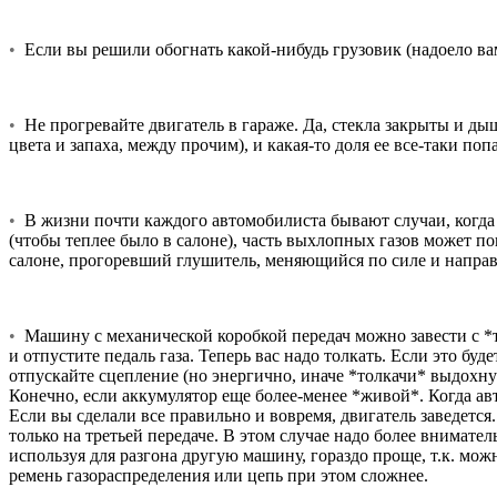
•
Если вы решили обогнать какой-нибудь грузовик (надоело ва
•
Не прогревайте двигатель в гараже. Да, стекла закрыты и дыша
цвета и запаха, между прочим), и какая-то доля ее все-таки попа
•
В жизни почти каждого автомобилиста бывают случаи, когда п
(чтобы теплее было в салоне), часть выхлопных газов может по
салоне, прогоревший глушитель, меняющийся по силе и направ
•
Машину с механической коробкой передач можно завести с *то
и отпустите педаль газа. Теперь вас надо толкать. Если это буд
отпускайте сцепление (но энергично, иначе *толкачи* выдохнут
Конечно, если аккумулятор еще более-менее *живой*. Когда авт
Если вы сделали все правильно и вовремя, двигатель заведется
только на третьей передаче. В этом случае надо более внимател
используя для разгона другую машину, гораздо проще, т.к. мож
ремень газораспределения или цепь при этом сложнее.