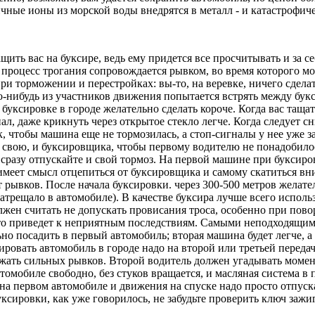
личные ионы из морской воды внедрятся в металл - и катастрофи
ть вас на буксире, ведь ему придется все просчитывать и за себя
как процесс трогания сопровождается рывком, во время которого
ри торможении и перестройках: вы-то, на веревке, ничего сделать
кто-нибудь из участников движения попытается встрять между бу
и буксировке в городе желательно сделать короче. Когда вас тащ
нал, даже крикнуть через открытое стекло легче. Когда следует 
к, чтобы машина еще не тормозилась, а стоп-сигналы у нее уже 
и свою, и буксировщика, чтобы первому водителю не понадобилос
- сразу отпускайте и свой тормоз. На первой машине при буксиро
имеет смысл отцепиться от буксировщика и самому скатиться вни
 рывков. После начала буксировки. через 300-500 метров желате
затрещало в автомобиле). В качестве буксира лучше всего исполь
жен считать не допускать провисания троса, особенно при поворо
то приведет к неприятным последствиям. Самыми неподходящими
но посадить в первый автомобиль; вторая машина будет легче, 
ировать автомобиль в городе надо на второй или третьей перед
ежать сильных рывков. Второй водитель должен угадывать момен
томобиле свободно, без стуков вращается, и масляная система в 
 на первом автомобиле и движения на спуске надо просто отпус
ксировки, как уже говорилось, не забудьте проверить ключ зажи