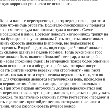
ческую коррозию уже ничем не остановить.
, и за вас: все перестроения, проезд перекрестков, при этом
 можно что-нибудь оторвать. Водителю-буксировщику придется
 не сможете, куда вас потащат, туда и поедете. Самое
ксировщиком и вами. Поэтому повесьте какую-нибудь тряпку на
ат на буксире, окна у вас должны Сыть открыты, иначе может
снизить скорость движения (например, вы подъезжаете к
загорелись. Второй водитель, видя горящие *стопы* должен
ь сильнее давить на педаль тормоза. Тогда буксирный трос
вке должен быть включен ближний свет фар, а на второй -
з - всем спокойнее будет. На загородной трассе более опытный
льно остановиться и обсудить проблемы, которые могут
зовать синтетическую веревку или строп-ленту - они гасят
тах, так как в этом случае велика вероятность того, что он
 для буксировки являются металлическая цепь, проволока и
а в первом автомобиле пассажиры, непрерывно поглядывая
аче. При этом первый автомобиль должен переключаться как
т переключения и, чуть притормаживая, стараться не допускать
порядке, то желательно включить пятую (четвертую) передачу и
кать сцепление - произойдет несильное торможение вашим
гания, чтобы разблокировать рулевое колесо.