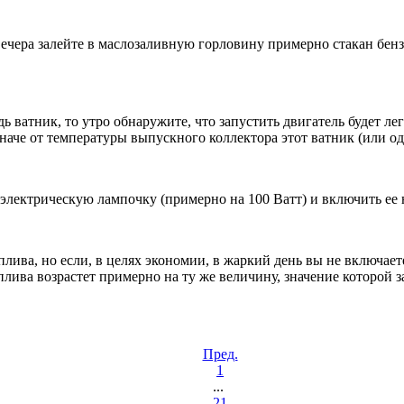
ечера залейте в маслозаливную горловину примерно стакан бензи
 ватник, то утро обнаружите, что запустить двигатель будет легч
наче от температуры выпускного коллектора этот ватник (или од
лектрическую лампочку (примерно на 100 Ватт) и включить ее на
ва, но если, в целях экономии, в жаркий день вы не включаете
оплива возрастет примерно на ту же величину, значение которой 
Пред.
1
...
21