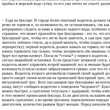
пробыл в морской воде сутки, то его уже ничто не спасет: раз
•
Езда на буксире. В городе более опытный водитель должен тащи
резко не тормозя и, по возможности, не останавливаясь, так 
непрерывно следить за вами в зеркало заднего вида, особенно п
страшное, что может произойти при буксировке - это то, что 
буксирный трос, чтобы его легче было заметить, и сам трос пр
запотеть лобовое стекло, да и рукой махнуть, чтобы подать сиг
перекрестку), первый водитель должен нажать на тормоз, но та
начать тормозить так сильно, чтобы затормозить обе машины: 
будет все время натянут. Погасли *стопы* у первого водителя 
сигнал аварийной остановки. Если предстоит затяжной спуск, 
водитель может управлять второй машиной: все ж меньше будет
возникнуть (стекла сильно забрызгиваются грязью, или что-то 
рывки. Водитель второго автомобиля главной своей задачей дол
просто наедет своим колесом на провисший буксирный трос, ч
металлический трос. Всех пассажиров при буксировке желатель
назад, могут сообщать водителю о поведении *ведомого*. Букс
можно быстрее, а сцепление отпускать с задержкой, чтобы изб
в этот момент провисания буксира. Если двигатель на вашем ав
выжать сцепление, а во время трогания, переключения передач
двигателем, количество рывков будет меньше. Перед началом бу