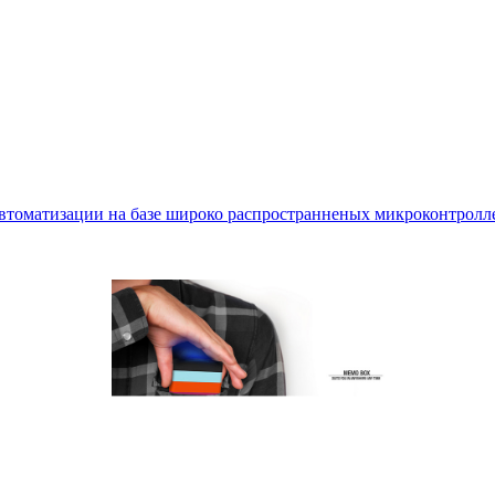
втоматизации на базе широко распространненых микроконтролле