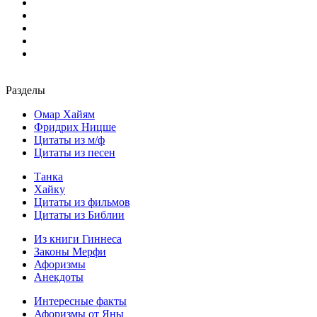
Разделы
Омар Хайям
Фридрих Ницше
Цитаты из м/ф
Цитаты из песен
Танка
Хайку
Цитаты из фильмов
Цитаты из Библии
Из книги Гиннеса
Законы Мерфи
Афоризмы
Анекдоты
Интересные факты
Афоризмы от Яны