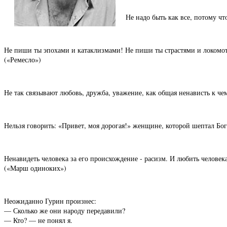
Не надо быть как все, потому чт
Не пиши ты эпохами и катаклизмами! Не пиши ты страстями и локомоти
(«Ремесло»)
Не так связывают любовь, дружба, уважение, как общая ненависть к че
Нельзя говорить: «Привет, моя дорогая!» женщине, которой шептал Бог
Ненавидеть человека за его происхождение - расизм. И любить человека
(«Марш одиноких»)
Неожиданно Гурин произнес:
— Сколько же они народу передавили?
— Кто? — не понял я.