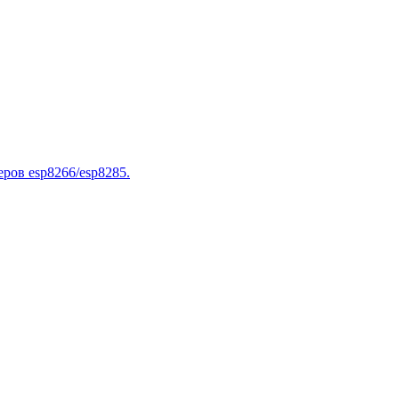
ров esp8266/esp8285.