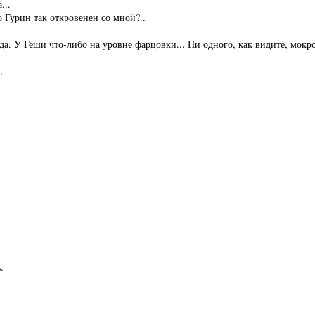
...
о Гурин так откровенен со мной?..
да. У Геши что-либо на уровне фарцовки... Ни одного, как видите, мокро
.
.