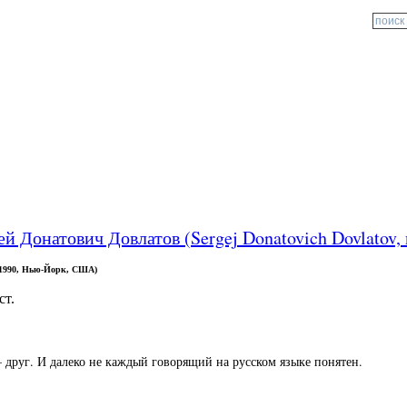
ей Донатович Довлатов (Sergej Donatovich Dovlatov
а 1990, Нью-Йорк, США)
ст.
друг. И далеко не каждый говорящий на русском языке понятен.