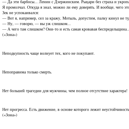
— Да эти барбосы... Ленин с Дзержинским. Рыцари без страха и укропа
Я промолчал. Откуда я знал, можно ли ему доверять. И вообще, чего эт
Зек не успокаивался:
— Вот я, например, сел за кражу, Мотыль, допустим, палку кинул не ту
— Ну, — говорю, — вы уж слишком...
— А чего там слишком? Они-то и есть самая кровавая беспредельщина..
(«Зона»)
Неподкупность чаще волнует тех, кого не покупают.
Непоправима только смерть.
Нет большей трагедии для мужчины, чем полное отсутствие характера!
Нет прогресса. Есть движение, в основе которого лежит неустойчивость
(«Зона»)