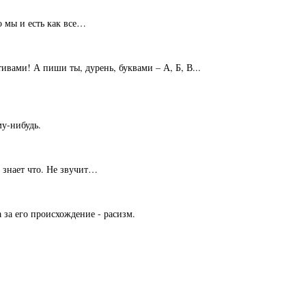
о мы и есть как все…
вами! А пиши ты, дурень, буквами – А, Б, В...
му-нибудь.
 знает что. Не звучит…
 за его происхождение - расизм.