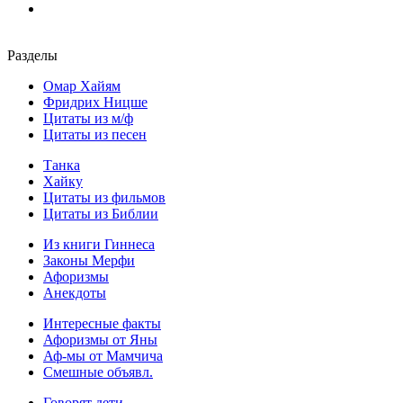
Разделы
Омар Хайям
Фридрих Ницше
Цитаты из м/ф
Цитаты из песен
Танка
Хайку
Цитаты из фильмов
Цитаты из Библии
Из книги Гиннеса
Законы Мерфи
Афоризмы
Анекдоты
Интересные факты
Афоризмы от Яны
Аф-мы от Мамчича
Смешные объявл.
Говорят дети