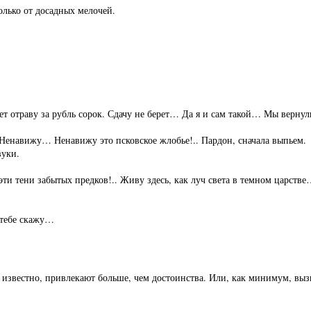
лько от досадных мелочей.
т отраву за рубль сорок. Сдачу не берет… Да я и сам такой… Мы вернули
Ненавижу… Ненавижу это псковское жлобье!.. Пардон, сначала выпьем.
вуки.
эти тени забытых предков!.. Живу здесь, как луч света в темном царст
 тебе скажу…
ак известно, привлекают больше, чем достоинства. Или, как минимум, выз