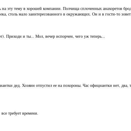
ь на эту тему в хорошей компании. Полчища сплоченных анахоретов брод
ка, столь мало заинтересованного в окружающих. Он и в гости-то зовет
. Приходи и ты... Мол, вечер испорчен, чего уж теперь...
антки дед. Хозяин отпустил ее на похороны. Час официантки нет, два, т
 все требует времени.