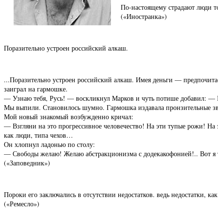
По-настоящему страдают люди то
(«Иностранка»)
Поразительно устроен российский алкаш.
...Поразительно устроен российский алкаш. Имея деньги — предпочитае
заиграл на гармошке.
— Узнаю тебя, Русь! — воскликнул Марков и чуть потише добавил: — 
Мы выпили. Становилось шумно. Гармошка издавала пронзительные з
Мой новый знакомый возбужденно кричал:
— Взгляни на это прогрессивное человечество! На эти тупые рожи! На 
как люди, типа чехов…
Он хлопнул ладонью по столу:
— Свободы желаю! Желаю абстракционизма с додекакофонией!.. Вот я
(«Заповедник»)
Пороки его заключались в отсутствии недостатков. ведь недостатки, к
(«Ремесло»)