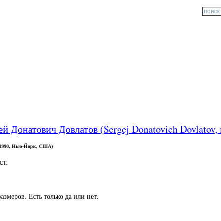
ей Донатович Довлатов (Sergej Donatovich Dovlatov
а 1990, Нью-Йорк, США)
ст.
змеров. Есть только да или нет.